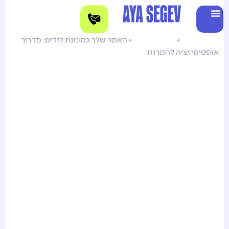
עמוד הבית
»
בניית אתרים
»
האתר שלך כמכונת לידים: מדריך
אופטימיזציה להמרות
אתר כמכונת לידים: מדריך
אופטימיזציה להמרות
תנועה לאתר היא רק חצי מהמשוואה. אחרי
שהשקעת בקידום אורגני וממומן