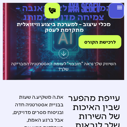
המדריך המלא לקאנבה –
צמיחה מדודה למותג
מכלי עיצוב – למערכת ביצוע וויזואלית
מתקדמת לעסק
לרכישת הקורס
השיווק שלך נראה "חובבני" לעומת האסטרטגיה המבריקה
שלך?
עייפת מהפער
את.ה משקיע.ה שעות
שבין האיכות
בבניית אסטרטגיה חדה
ובניסוח מסרים מדויקים,
של השירות
אבל ברגע האמת,
שלך לנראות