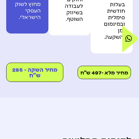
מחוץ לשוק
בעלות
לעבודה
העסקי
חודשית
בשיווק
הישראלי.
סימלית
השוטף.
ובמינמום
זמן
והשקעה.
מחיר השקה - 285
מחיר מלא -497 ש"ח
ש"ח