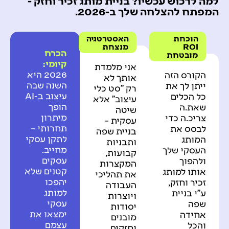
למה לרכוש עכשיו? בניית מותג זכיר וחזק -
המפתח להצלחה שלך ב-2026.
הוכחת
האסטרטגיה
ROI
מנצחת
הכרח
מובטחת
קיומי:
אני מלמדת
2026 היא
הקורס הזה
אותך לא
השנה שבה
ייתן לך את
רק "סט כלי
עיצוב ב-AI
כל הכלים
עיצוב" אלא
הופך
שאת.ה
שיטה
מיתרון
צריכ.ה כדי
עסקית –
תחרותי –
לבסס את
בניית שפה
לתקן עסקי
המותג
ותבניות
מחייב.
העסקי שלך
קבועות,
עסקים
ולהפוך
המקצרות
קטנים שלא
אותו למותג
את תהליכי
יהפכו
זכיר וחזק,
העבודה
למותג
ע"י בניית
ויוצרות
עסקי
שפה
יסודות
ימצאו את
אחידה
מובנים
עצמם
והכל
וחזקים