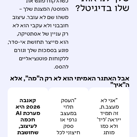
כשהלקוח פוגש את
שלו בדיגיטל?
הפוסט/ המצגת שלך –
משהו שם לא עובר. עיצוב
חובבני ולא עקבי הוא לא
רק עניין של אסתטיקה,
הוא מייצר תחושת אי-סדר,
פוגע בסמכות שלך וגורם
ללקוחות פוטנציאליים
להסס.
אבל האתגר האמיתי הוא לא רק ה"מה", אלא
ה"איך"
"אני לא
"העסק
קאנבה
מעצב.ת,
תלוי
2026 היא
זה תמיד
במעצב
מערכת AI
ייראה 'ליד'
גרפי או
חכמה
ולא כמו
ספק
לעיצוב,
מותג
חיצוני לכל
שחושבת