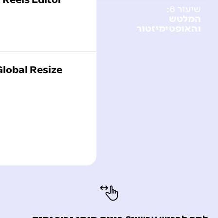
שיעור 6:
המלטש
והאופטימיזטור
Global Resize