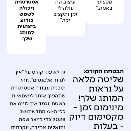
מקצועי
עיצוב וזה
אסטרטגיה
באמת."
עולה לי
ויכולה
זמן ותקציב
לשמש
יקר."
כזרוע
ביצועית
למותג
שלך.
הבטחת הקורס:
זה לא עוד קורס על "איך
שליטה מלאה
לגרור אלמנטים". זוהי
על נראות
תוכנית עבודה אסטרטגית
המותג שלך!
שתהפוך אותך לעצמאי.ת
בשטח. נלמד איך לגייס את
מינימום זמן -
כלי ה-AI החדשים של
מקסימום דיוק
2026 כדי לייצר שפה
- בעלות
ויזואלית אחידה, יוקרתית