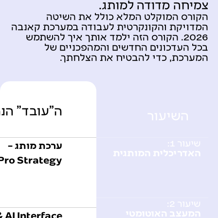
צמיחה מדודה למותג.
הקורס המוקלט המלא כולל את השיטה
המדויקת והקונקרטית לעבודה במערכת קאנבה
2026. הקורס הזה ילמד אותך איך להשתמש
בכל העדכונים החדשים והמהפכניים של
המערכת, כדי להבטיח את הצלחתך.
ה"עובד" הנ
השיעור
שיעור 1:
ערכת מותג –
האדריכלית המותגית
 Pro Strategy
שיעור 2:
המעצב האוטומטי
 AI Interface