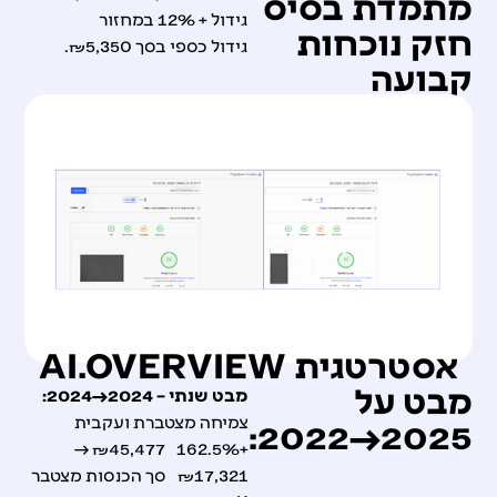
מתמדת בסיס
גידול + 12% במחזור
חזק נוכחות
גידול כספי בסך ₪5,350.
קבועה
אסטרטגית AI.OVERVIEW
מבט על
מבט שנתי – 2024→2024:
צמיחה מצטברת ועקבית
2025→2022:
+162.5% ₪45,477 →
₪17,321 סך הכנסות מצטבר