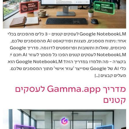
Google NotebookLM לעסקים קטנים – 3 כלים מהפכנים בכלי
אחד: ניתוח מסמכים, מצגות ופודקאסט AI מהמסמכים שלכם,
סיכומים, שאלות ותשובות ופרומפטים לדוגמה. מדריך Google
NotebookLM לעסקים קטנים הפכו כל מסמך לעוזר AI חכם ⚡
בקצרה – מה תלמדו במדריך הזה? Google NotebookLM הוא
כלי AI של Google שמייצר 'עוזר אישי' מתוך המסמכים שלכם.
מעלים קבצים […]
מדריך Gamma.app לעסקים
קטנים