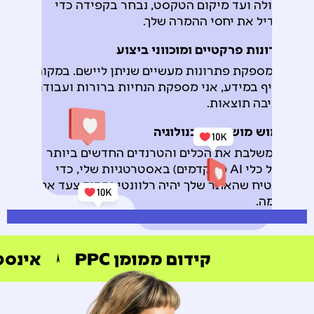
לפעולה ועד מיקום הטקסט, נבחר בקפידה כדי
להגדיל את יחסי ההמרה שלך.
פתרונות פרקטיים ומוכווני ביצוע
אני מספקת פתרונות מעשיים שניתן ליישם. במקום
להציף במידע, אני מספקת הנחיות ברורות ועבודה
שמניבה תוצאות.
שימוש מושכל בטכנולוגיה
אני משלבת את הכלים והטרנדים החדשים ביותר
(כולל כלי AI מתקדמים) באסטרטגיות שלי, כדי
להבטיח שהאתר שלך יהיה רלוונטי ותמיד צעד אחד
קדימה.
קידום ממומן PPC
אינסט