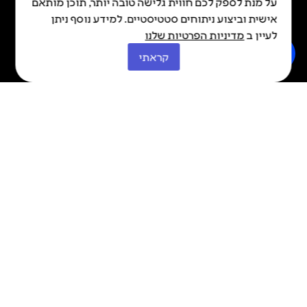
על מנת לספק לכם חווית גלישה טובה יותר, תוכן מותאם
כל הזכויות שמורות © איה 2026
Made By Kadabra
אישית וביצוע ניתוחים סטטיסטיים. למידע נוסף ניתן
לעיין ב
מדיניות הפרטיות שלנו
קראתי