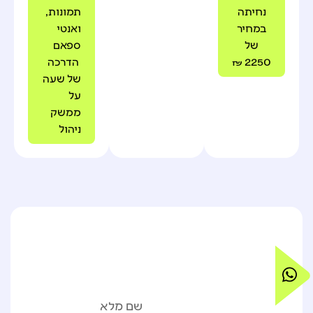
נחיתה
תמונות,
במחיר
ואנטי
של
ספאם
2250 ₪
הדרכה
של שעה
על
ממשק
ניהול
בוא/י נשב
השאירו פרטים ואחזור
לקפה על
אליכם בהקדם!
העסק