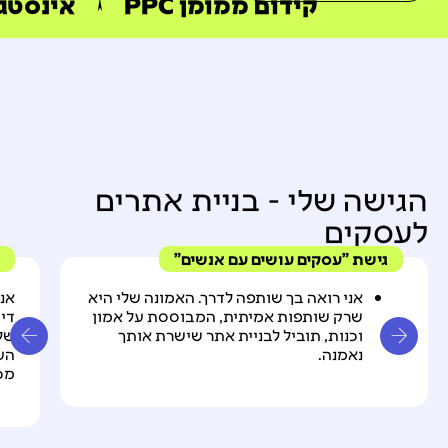
קידום ממומן PPC
אינסטג
הגישה שלי - בניית אתרים
לעסקים
גישת "עסקים עושים עם אנשים"
אני רואה בך שותפה לדרך. האמונה שלי היא
אני
שרק שותפות אמיתית, המבוססת על אמון
די
וכנות, תוביל לבניית אתר שישרת אותך
שלך
נאמנה.
העס
מכי